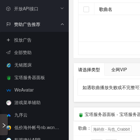
开放API接口
赞助广告推荐
投放广告
全部赞助
无铭图床
宝塔服务器面板
WeAvatar
游戏菜单辅助
九序云
低价海外帐号nb.wcnmb.sbs
影视建站APP