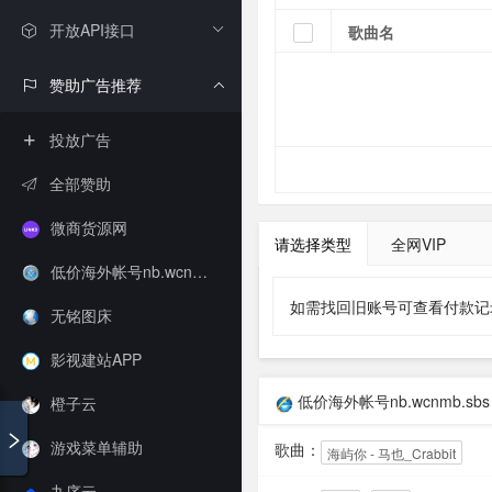
开放API接口
赞助广告推荐
投放广告
全部赞助
微商货源网
低价海外帐号nb.wcnmb.sbs
无铭图床
影视建站APP
橙子云
游戏菜单辅助
九序云